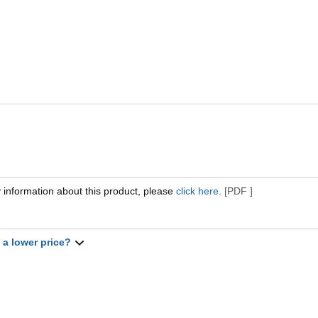
 information about this product, please
click here.
[PDF ]
t a lower price?