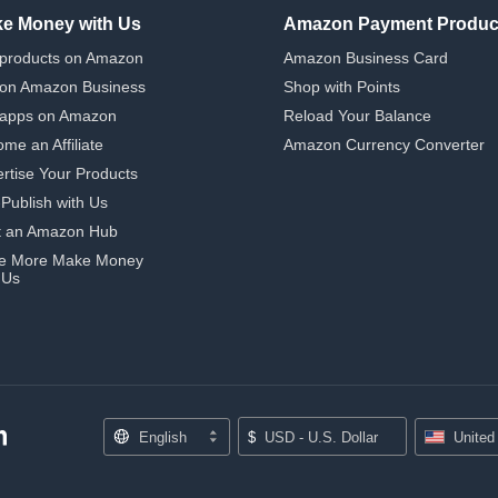
e Money with Us
Amazon Payment Produc
 products on Amazon
Amazon Business Card
 on Amazon Business
Shop with Points
 apps on Amazon
Reload Your Balance
me an Affiliate
Amazon Currency Converter
rtise Your Products
-Publish with Us
t an Amazon Hub
e More Make Money
 Us
English
$
USD - U.S. Dollar
United