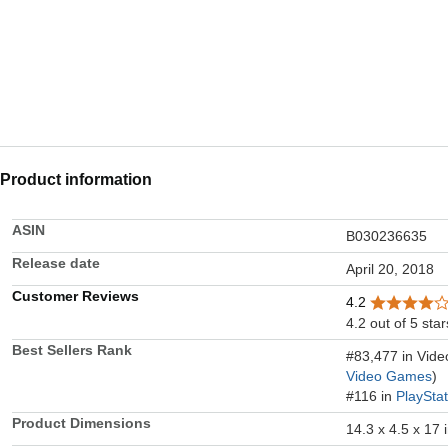
Product information
ASIN
B030236635
Release date
April 20, 2018
Customer Reviews
4.2
4.2 out of 5 star
Best Sellers Rank
#83,477 in Vid
Video Games
)
#116 in
PlaySta
Product Dimensions
14.3 x 4.5 x 17