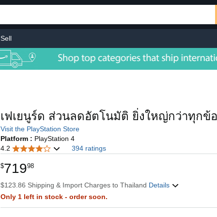
Sell
เฟเยนูร์ด ส่วนลดอัตโนมัติ ยิ่งใหญ่กว่าทุกข้อ
Visit the PlayStation Store
Platform :
PlayStation 4
4.2
394 ratings
719
$
98
$123.86 Shipping & Import Charges to Thailand
Details
Only 1 left in stock - order soon.