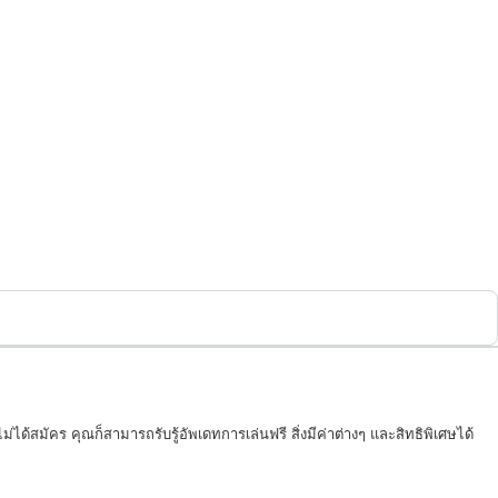
ได้สมัคร คุณก็สามารถรับรู้อัพเดทการเล่นฟรี สิ่งมีค่าต่างๆ และสิทธิพิเศษได้