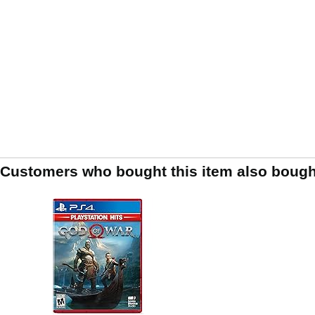
Customers who bought this item also bough