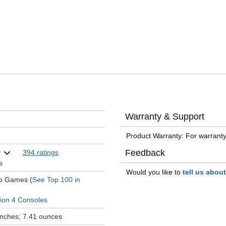
Warranty & Support
Product Warranty: For warranty
Feedback
394 ratings
s
Would you like to
tell us abou
eo Games (
See Top 100 in
tion 4 Consoles
 inches; 7.41 ounces