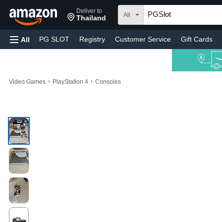
Deliver to
All
Thailand
PG SLOT
Registry
Customer Service
Gift Cards
All
›
›
Video Games
PlayStation 4
Consoles